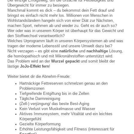
Der einzige Erfolgsweg, um die Ursache für Fettleibigkeit und
Übergewicht für immer zu besiegen.
Manchmal kommt es dick – du bekommst dein Fett drauf und
bringst es einfach nicht mehr los. Millionen von Menschen in
Wohlstandsländern hangeln sich von einer Diät zur Nächsten,
machen Sport, nehmen ab und wieder zu. Geht es dir auch so?
Wer oder was in unserem Körper ist überhaupt für das Gewicht und
den Stoffwechsel verantwortlich?
Welches Urprogramm läuft in unseren Körpersystemen ab und was
tragen der moderne Lebensstil und unsere Umwelt dazu bei?
Nicht verzagen – es gibt eine
natürliche
und
nachhaltige
Lösung,
die homöopathisch und mit Mikronährstoffen unterstützt wird.
Das Problem wird an der
Wurzel gepackt
und somit bleibt der
lästige
JoJo-Effekt fern
!
Weiter bietet dir die Abnehm-Freude:
Hartnäckige Fettreserven schmelzen genau an den
Problemzonen
Tiefgreifende Entgiftung bis in die Zellen
Tägliche Darmreinigung
(Zell-) verjüngung/ das beste Best-Aging
Kein Verlust von Muskelmasse und Wasser
Aktives Immunsystem, mehr Vitalität und ein leichtes
Körpergefühl
Gezielte Körperformung
Erhöhte Leistungsfähigkeit und Fitness (interessant für